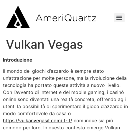
Vulkan Vegas
Introduzione
Il mondo dei giochi d’azzardo è sempre stato
un’attrazione per molte persone, ma la rivoluzione della
tecnologia ha portato queste attività a nuovo livello.
Con l’avvento di Internet e del mobile gaming, i casinò
online sono diventati una realtà concreta, offrendo agli
utenti la possibilità di sperimentare il gioco d’azzardo in
modo comfortevole da casa o
https://vulkanvegasit.com/it-it/
comunque sia più
comodo per loro. In questo contesto emerge Vulkan