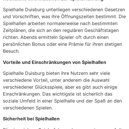
Spielhalle Duisburg unterliegen verschiedenen Gesetzen
und Vorschriften, was ihre Öffnungszeiten bestimmt. Die
Spielhallen arbeiten normalerweise nach bestimmten
Zeitplänen, die sich an den regulären Geschäftstagen
richten. Abends ermitteln Spieler oft durch einen
persönlichen Bonus oder eine Prämie für ihren stetigen
Besuch.
Vorteile und Einschränkungen von Spielhallen
Spielhalle Duisburg bieten ihre Nutzern sehr viele
verschiedene Vorteil, unter anderem die Auswahl
verschiedener Glücksspiele, aber es gibt auch einige
Einschränkungen. Das wichtigste ist sicherlich das
soziale Umfeld in einer Spielhalle und der Spaß an den
verschiedenen Spielen.
Sicherheit bei Spielhallen