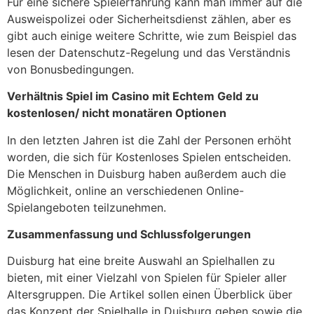
Für eine sichere Spielerfahrung kann man immer auf die
Ausweispolizei oder Sicherheitsdienst zählen, aber es
gibt auch einige weitere Schritte, wie zum Beispiel das
lesen der Datenschutz-Regelung und das Verständnis
von Bonusbedingungen.
Verhältnis Spiel im Casino mit Echtem Geld zu
kostenlosen/ nicht monatären Optionen
In den letzten Jahren ist die Zahl der Personen erhöht
worden, die sich für Kostenloses Spielen entscheiden.
Die Menschen in Duisburg haben außerdem auch die
Möglichkeit, online an verschiedenen Online-
Spielangeboten teilzunehmen.
Zusammenfassung und Schlussfolgerungen
Duisburg hat eine breite Auswahl an Spielhallen zu
bieten, mit einer Vielzahl von Spielen für Spieler aller
Altersgruppen. Die Artikel sollen einen Überblick über
das Konzept der Spielhalle in Duisburg geben sowie die