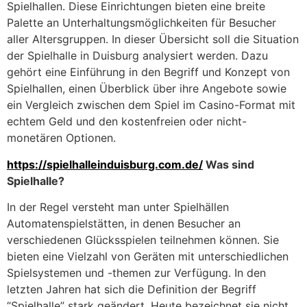
Spielhallen. Diese Einrichtungen bieten eine breite
Palette an Unterhaltungsmöglichkeiten für Besucher
aller Altersgruppen. In dieser Übersicht soll die Situation
der Spielhalle in Duisburg analysiert werden. Dazu
gehört eine Einführung in den Begriff und Konzept von
Spielhallen, einen Überblick über ihre Angebote sowie
ein Vergleich zwischen dem Spiel im Casino-Format mit
echtem Geld und den kostenfreien oder nicht-
monetären Optionen.
https://spielhalleinduisburg.com.de/
Was sind
Spielhalle?
In der Regel versteht man unter Spielhällen
Automatenspielstätten, in denen Besucher an
verschiedenen Glücksspielen teilnehmen können. Sie
bieten eine Vielzahl von Geräten mit unterschiedlichen
Spielsystemen und -themen zur Verfügung. In den
letzten Jahren hat sich die Definition der Begriff
“Spielhalle” stark geändert. Heute bezeichnet sie nicht