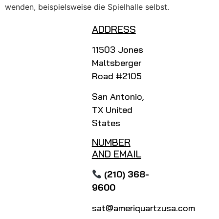
wenden, beispielsweise die Spielhalle selbst.
ADDRESS
11503 Jones
Maltsberger
Road #2105
San Antonio,
TX United
States
NUMBER
AND EMAIL
(210) 368-
9600
sat@ameriquartzusa.com