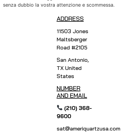
senza dubbio la vostra attenzione e scommessa.
ADDRESS
11503 Jones
Maltsberger
Road #2105
San Antonio,
TX United
States
NUMBER
AND EMAIL
(210) 368-
9600
sat@ameriquartzusa.com