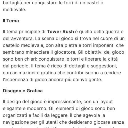
battaglia per conquistare le torri di un castello
medievale.
Il Tema
Il tema principale di
Tower Rush
è quello della guerra e
dell’avventura. La scena di gioco si trova nel cuore di un
castello medievale, con alta pietra e torri imponenti che
sembrano minacciare il giocatore. Gli obiettivi del gioco
sono ben chiari: conquistare le torri e liberare la città
dal pericolo. Il tema è ricco di dettagli e suggestioni,
con animazioni e grafica che contribuiscono a rendere
l’esperienza di gioco ancora più coinvolgente.
Disegno e Grafica
Il design del gioco è impressionante, con un layout
elegante e moderno. Gli elementi di gioco sono ben
organizzati e facili da leggere, il che agevola la
navigazione per gli utenti che desiderano giocare senza