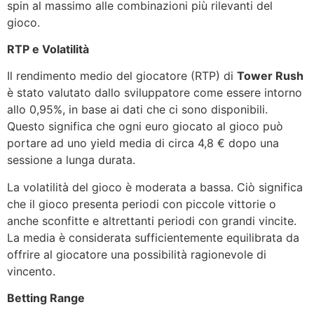
spin al massimo alle combinazioni più rilevanti del
gioco.
RTP e Volatilità
Il rendimento medio del giocatore (RTP) di
Tower Rush
è stato valutato dallo sviluppatore come essere intorno
allo 0,95%, in base ai dati che ci sono disponibili.
Questo significa che ogni euro giocato al gioco può
portare ad uno yield media di circa 4,8 € dopo una
sessione a lunga durata.
La volatilità del gioco è moderata a bassa. Ciò significa
che il gioco presenta periodi con piccole vittorie o
anche sconfitte e altrettanti periodi con grandi vincite.
La media è considerata sufficientemente equilibrata da
offrire al giocatore una possibilità ragionevole di
vincento.
Betting Range