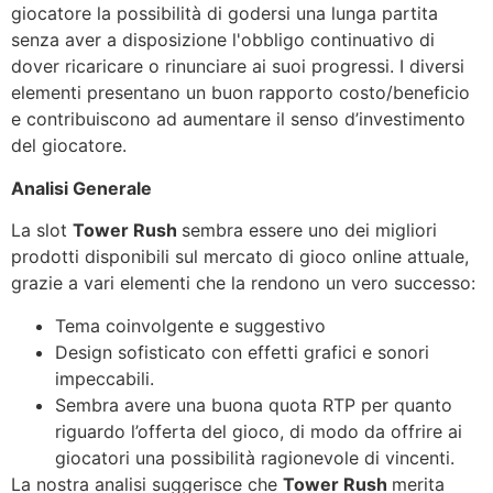
giocatore la possibilità di godersi una lunga partita
senza aver a disposizione l'obbligo continuativo di
dover ricaricare o rinunciare ai suoi progressi. I diversi
elementi presentano un buon rapporto costo/beneficio
e contribuiscono ad aumentare il senso d’investimento
del giocatore.
Analisi Generale
La slot
Tower Rush
sembra essere uno dei migliori
prodotti disponibili sul mercato di gioco online attuale,
grazie a vari elementi che la rendono un vero successo:
Tema coinvolgente e suggestivo
Design sofisticato con effetti grafici e sonori
impeccabili.
Sembra avere una buona quota RTP per quanto
riguardo l’offerta del gioco, di modo da offrire ai
giocatori una possibilità ragionevole di vincenti.
La nostra analisi suggerisce che
Tower Rush
merita