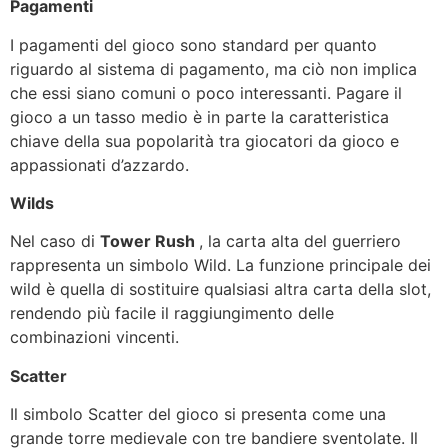
Pagamenti
I pagamenti del gioco sono standard per quanto
riguardo al sistema di pagamento, ma ciò non implica
che essi siano comuni o poco interessanti. Pagare il
gioco a un tasso medio è in parte la caratteristica
chiave della sua popolarità tra giocatori da gioco e
appassionati d’azzardo.
Wilds
Nel caso di
Tower Rush
, la carta alta del guerriero
rappresenta un simbolo Wild. La funzione principale dei
wild è quella di sostituire qualsiasi altra carta della slot,
rendendo più facile il raggiungimento delle
combinazioni vincenti.
Scatter
Il simbolo Scatter del gioco si presenta come una
grande torre medievale con tre bandiere sventolate. Il