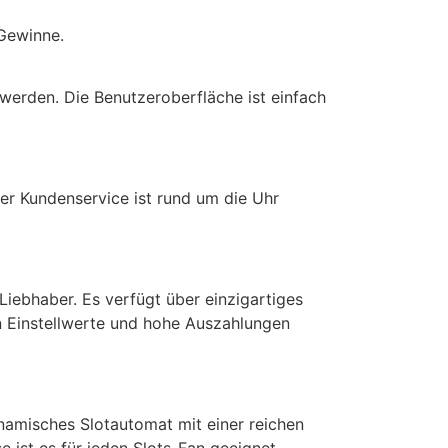
 Gewinne.
 werden. Die Benutzeroberfläche ist einfach
er Kundenservice ist rund um die Uhr
Liebhaber. Es verfügt über einzigartiges
en Einstellwerte und hohe Auszahlungen
amisches Slotautomat mit einer reichen
e ist es für jeden Slots-Fan geeignet.