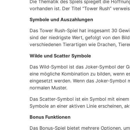
Die Thematik des Spiels spiegelt die Hoffnung
vorhanden ist. Der Titel “Tower Rush” verwei
Symbole und Auszahlungen
Das Tower Rush-Spiel hat insgesamt 30 Gewin
sind der niedrigste Wert, gefolgt von den Bi
verschiedenen Tierartigen wie Drachen, Tier
Wilde und Scatter Symbole
Das Wild-Symbol ist das Joker-Symbol der Gr
eine mögliche Kombination zu bilden, wenn e
eingesetzt werden. Wenn das Joker-Symbol mi
normalen Muster.
Das Scatter-Symbol ist ein Symbol mit einem 
Symbole an einer aktiven Linie erscheinen, a
Bonus Funktionen
Das Bonus-Spiel bietet mehrere Optionen, um 