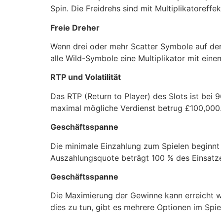
Spin. Die Freidrehs sind mit Multiplikatoreff
Freie Dreher
Wenn drei oder mehr Scatter Symbole auf der 
alle Wild-Symbole eine Multiplikator mit eine
RTP und Volatilität
Das RTP (Return to Player) des Slots ist bei 
maximal mögliche Verdienst betrug £100,000. 
Geschäftsspanne
Die minimale Einzahlung zum Spielen beginnt
Auszahlungsquote beträgt 100 % des Einsatze
Geschäftsspanne
Die Maximierung der Gewinne kann erreicht w
dies zu tun, gibt es mehrere Optionen im Spi