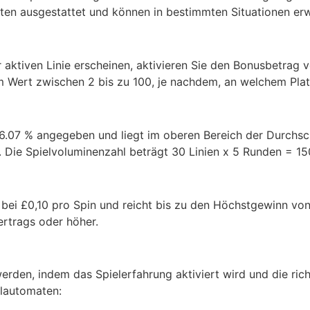
ekten ausgestattet und können in bestimmten Situationen er
aktiven Linie erscheinen, aktivieren Sie den Bonusbetrag 
m Wert zwischen 2 bis zu 100, je nachdem, an welchem Platz s
96.07 % angegeben und liegt im oberen Bereich der Durchschn
Die Spielvoluminenzahl beträgt 30 Linien x 5 Runden = 150
 bei £0,10 pro Spin und reicht bis zu den Höchstgewinn vo
rtrags oder höher.
erden, indem das Spielerfahrung aktiviert wird und die ri
elautomaten: