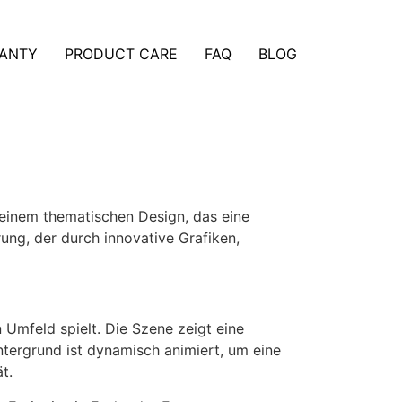
ANTY
PRODUCT CARE
FAQ
BLOG
 einem thematischen Design, das eine
ung, der durch innovative Grafiken,
 Umfeld spielt. Die Szene zeigt eine
ergrund ist dynamisch animiert, um eine
t.