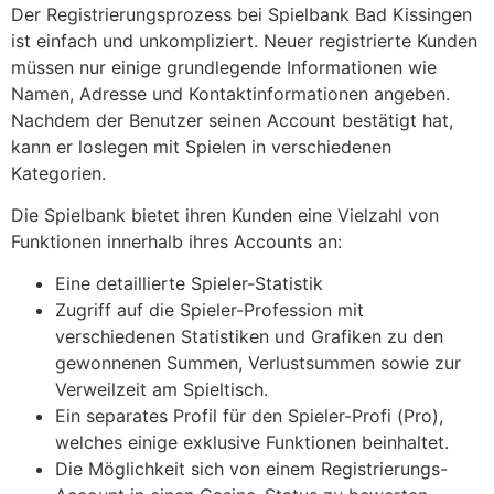
Der Registrierungsprozess bei Spielbank Bad Kissingen
ist einfach und unkompliziert. Neuer registrierte Kunden
müssen nur einige grundlegende Informationen wie
Namen, Adresse und Kontaktinformationen angeben.
Nachdem der Benutzer seinen Account bestätigt hat,
kann er loslegen mit Spielen in verschiedenen
Kategorien.
Die Spielbank bietet ihren Kunden eine Vielzahl von
Funktionen innerhalb ihres Accounts an:
Eine detaillierte Spieler-Statistik
Zugriff auf die Spieler-Profession mit
verschiedenen Statistiken und Grafiken zu den
gewonnenen Summen, Verlustsummen sowie zur
Verweilzeit am Spieltisch.
Ein separates Profil für den Spieler-Profi (Pro),
welches einige exklusive Funktionen beinhaltet.
Die Möglichkeit sich von einem Registrierungs-