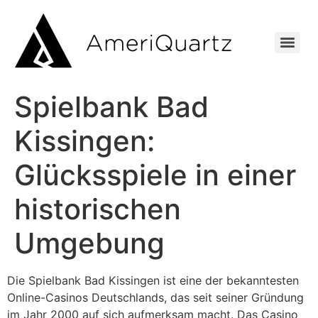
Spielbank Bad
Kissingen:
Glücksspiele in einer
historischen
Umgebung
Die Spielbank Bad Kissingen ist eine der bekanntesten
Online-Casinos Deutschlands, das seit seiner Gründung
im Jahr 2000 auf sich aufmerksam macht. Das Casino