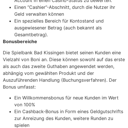
Account in einen Casino-Status zu bewerten.
Einen “Cashier”-Abschnitt, durch die Nutzer ihr
Geld verwalten können
Ein spezielles Bereich für Kontostand und
ausgewiesener Betrag (auch bekannt als
Gesamtbetrag).
Bonusbereiche
Die Spielbank Bad Kissingen bietet seinen Kunden eine
Vielzahl von Boni an. Diese können sowohl auf das erste
als auch das zweite Guthaben angewendet werden,
abhängig vom gewählten Produkt und der
Auszuführenden Handlung (Buchungsverfahren). Der
Bonus umfasst:
Ein Willkommensbonus für neue Kunden im Wert
von 100%
Ein Cashback-Bonus in Form eines Geldgutschrifts
zur Anreizung des Kunden, weitere Runden zu
spielen