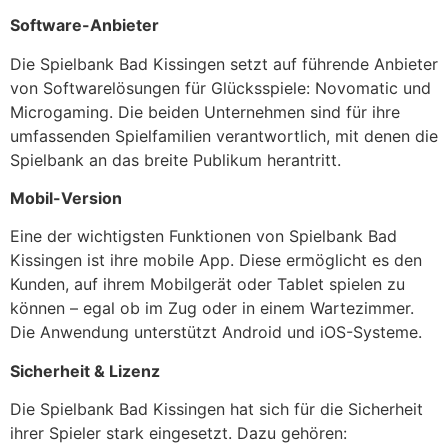
Software-Anbieter
Die Spielbank Bad Kissingen setzt auf führende Anbieter
von Softwarelösungen für Glücksspiele: Novomatic und
Microgaming. Die beiden Unternehmen sind für ihre
umfassenden Spielfamilien verantwortlich, mit denen die
Spielbank an das breite Publikum herantritt.
Mobil-Version
Eine der wichtigsten Funktionen von Spielbank Bad
Kissingen ist ihre mobile App. Diese ermöglicht es den
Kunden, auf ihrem Mobilgerät oder Tablet spielen zu
können – egal ob im Zug oder in einem Wartezimmer.
Die Anwendung unterstützt Android und iOS-Systeme.
Sicherheit & Lizenz
Die Spielbank Bad Kissingen hat sich für die Sicherheit
ihrer Spieler stark eingesetzt. Dazu gehören: