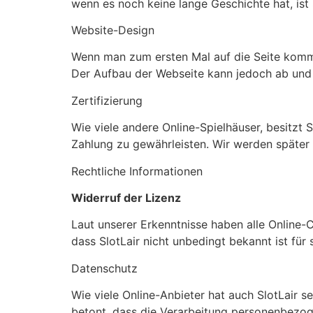
wenn es noch keine lange Geschichte hat, is
Website-Design
Wenn man zum ersten Mal auf die Seite kommt,
Der Aufbau der Webseite kann jedoch ab und a
Zertifizierung
Wie viele andere Online-Spielhäuser, besitzt S
Zahlung zu gewährleisten. Wir werden später 
Rechtliche Informationen
Widerruf der Lizenz
Laut unserer Erkenntnisse haben alle Online-C
dass SlotLair nicht unbedingt bekannt ist für 
Datenschutz
Wie viele Online-Anbieter hat auch SlotLair se
betont, dass die Verarbeitung personenbezog