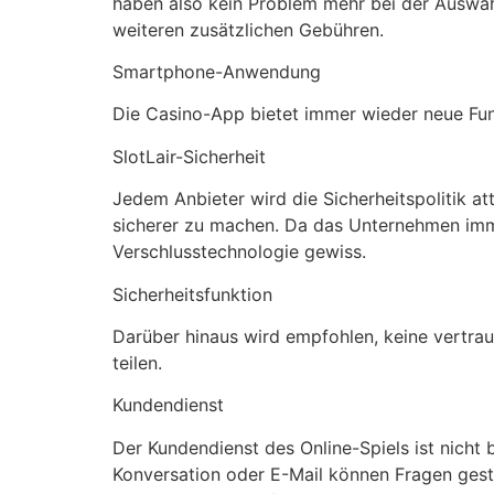
haben also kein Problem mehr bei der Auswahl
weiteren zusätzlichen Gebühren.
Smartphone-Anwendung
Die Casino-App bietet immer wieder neue Funk
SlotLair-Sicherheit
Jedem Anbieter wird die Sicherheitspolitik a
sicherer zu machen. Da das Unternehmen imm
Verschlusstechnologie gewiss.
Sicherheitsfunktion
Darüber hinaus wird empfohlen, keine vertrau
teilen.
Kundendienst
Der Kundendienst des Online-Spiels ist nicht 
Konversation oder E-Mail können Fragen gest