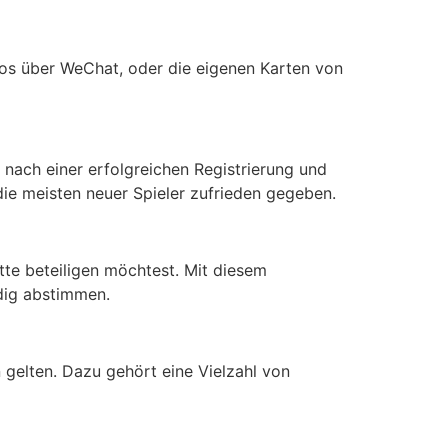
os über WeChat, oder die eigenen Karten von
n nach einer erfolgreichen Registrierung und
ie meisten neuer Spieler zufrieden gegeben.
tte beteiligen möchtest. Mit diesem
dig abstimmen.
 gelten. Dazu gehört eine Vielzahl von