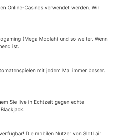
deren Online-Casinos verwendet werden. Wir
icrogaming (Mega Moolah) und so weiter. Wenn
end ist.
automatenspielen mit jedem Mal immer besser.
em Sie live in Echtzeit gegen echte
Blackjack.
erfügbar! Die mobilen Nutzer von SlotLair