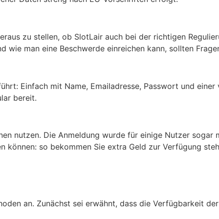
eraus zu stellen, ob SlotLair auch bei der richtigen Reguli
d wie man eine Beschwerde einreichen kann, sollten Frage
eführt: Einfach mit Name, Emailadresse, Passwort und ein
ar bereit.
nen nutzen. Die Anmeldung wurde für einige Nutzer sogar m
n können: so bekommen Sie extra Geld zur Verfügung steh
thoden an. Zunächst sei erwähnt, dass die Verfügbarkeit d