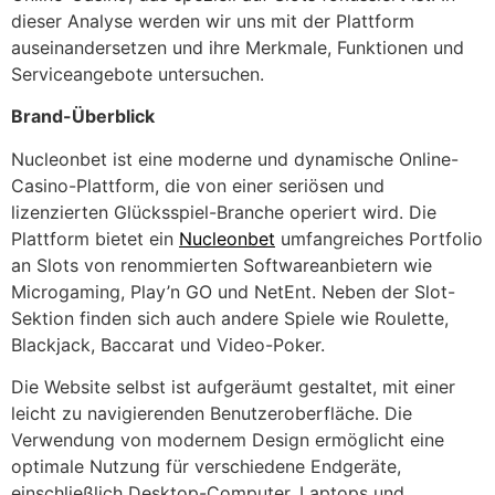
dieser Analyse werden wir uns mit der Plattform
auseinandersetzen und ihre Merkmale, Funktionen und
Serviceangebote untersuchen.
Brand-Überblick
Nucleonbet ist eine moderne und dynamische Online-
Casino-Plattform, die von einer seriösen und
lizenzierten Glücksspiel-Branche operiert wird. Die
Plattform bietet ein
Nucleonbet
umfangreiches Portfolio
an Slots von renommierten Softwareanbietern wie
Microgaming, Play’n GO und NetEnt. Neben der Slot-
Sektion finden sich auch andere Spiele wie Roulette,
Blackjack, Baccarat und Video-Poker.
Die Website selbst ist aufgeräumt gestaltet, mit einer
leicht zu navigierenden Benutzeroberfläche. Die
Verwendung von modernem Design ermöglicht eine
optimale Nutzung für verschiedene Endgeräte,
einschließlich Desktop-Computer, Laptops und