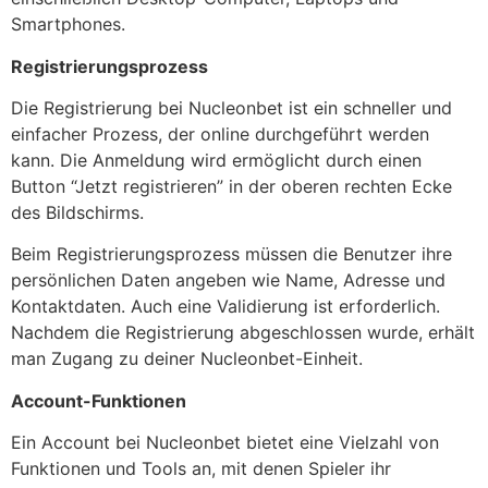
Smartphones.
Registrierungsprozess
Die Registrierung bei Nucleonbet ist ein schneller und
einfacher Prozess, der online durchgeführt werden
kann. Die Anmeldung wird ermöglicht durch einen
Button “Jetzt registrieren” in der oberen rechten Ecke
des Bildschirms.
Beim Registrierungsprozess müssen die Benutzer ihre
persönlichen Daten angeben wie Name, Adresse und
Kontaktdaten. Auch eine Validierung ist erforderlich.
Nachdem die Registrierung abgeschlossen wurde, erhält
man Zugang zu deiner Nucleonbet-Einheit.
Account-Funktionen
Ein Account bei Nucleonbet bietet eine Vielzahl von
Funktionen und Tools an, mit denen Spieler ihr