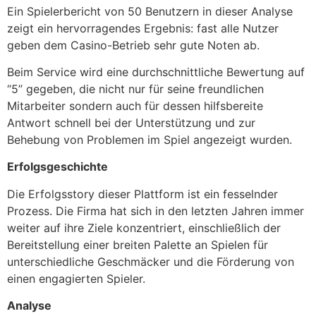
Ein Spielerbericht von 50 Benutzern in dieser Analyse
zeigt ein hervorragendes Ergebnis: fast alle Nutzer
geben dem Casino-Betrieb sehr gute Noten ab.
Beim Service wird eine durchschnittliche Bewertung auf
“5” gegeben, die nicht nur für seine freundlichen
Mitarbeiter sondern auch für dessen hilfsbereite
Antwort schnell bei der Unterstützung und zur
Behebung von Problemen im Spiel angezeigt wurden.
Erfolgsgeschichte
Die Erfolgsstory dieser Plattform ist ein fesselnder
Prozess. Die Firma hat sich in den letzten Jahren immer
weiter auf ihre Ziele konzentriert, einschließlich der
Bereitstellung einer breiten Palette an Spielen für
unterschiedliche Geschmäcker und die Förderung von
einen engagierten Spieler.
Analyse