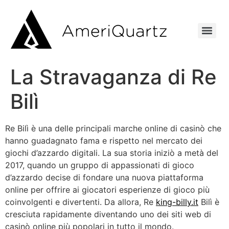
La Stravaganza di Re
Bilì
Re Bilì è una delle principali marche online di casinò che
hanno guadagnato fama e rispetto nel mercato dei
giochi d’azzardo digitali. La sua storia iniziò a metà del
2017, quando un gruppo di appassionati di gioco
d’azzardo decise di fondare una nuova piattaforma
online per offrire ai giocatori esperienze di gioco più
coinvolgenti e divertenti. Da allora, Re
king-billy.it
Bilì è
cresciuta rapidamente diventando uno dei siti web di
casinò online più popolari in tutto il mondo.