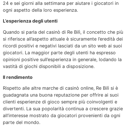
24 e sei giorni alla settimana per aiutare i giocatori in
ogni aspetto della loro esperienza.
L’esperienza degli utenti
Quando si parla del casinò di Re Bilì, il concetto che più
si riferisce all’aspetto attuale è sicuramente l’eredità dei
ricordi positivi e negativi lasciati da un sito web ai suoi
giocatori. La maggior parte degli utenti ha espresso
opinioni positive sull’esperienza in generale, lodando la
vastità di giochi disponibili a disposizione.
Il rendimento
Rispetto alle altre marche di casinò online, Re Bilì si è
guadagnata una buona reputazione per offrire ai suoi
clienti esperienze di gioco sempre più coinvolgenti e
divertenti. La sua popolarità continua a crescere grazie
all’interesse mostrato da giocatori provenienti da ogni
parte del mondo.