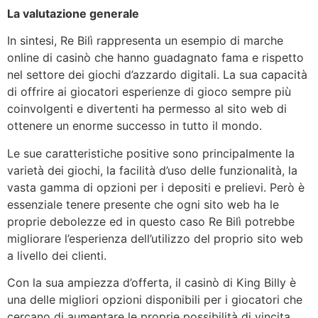
La valutazione generale
In sintesi, Re Bilì rappresenta un esempio di marche
online di casinò che hanno guadagnato fama e rispetto
nel settore dei giochi d’azzardo digitali. La sua capacità
di offrire ai giocatori esperienze di gioco sempre più
coinvolgenti e divertenti ha permesso al sito web di
ottenere un enorme successo in tutto il mondo.
Le sue caratteristiche positive sono principalmente la
varietà dei giochi, la facilità d’uso delle funzionalità, la
vasta gamma di opzioni per i depositi e prelievi. Però è
essenziale tenere presente che ogni sito web ha le
proprie debolezze ed in questo caso Re Bilì potrebbe
migliorare l’esperienza dell’utilizzo del proprio sito web
a livello dei clienti.
Con la sua ampiezza d’offerta, il casinò di King Billy è
una delle migliori opzioni disponibili per i giocatori che
cercano di aumentare le proprie possibilità di vincita.