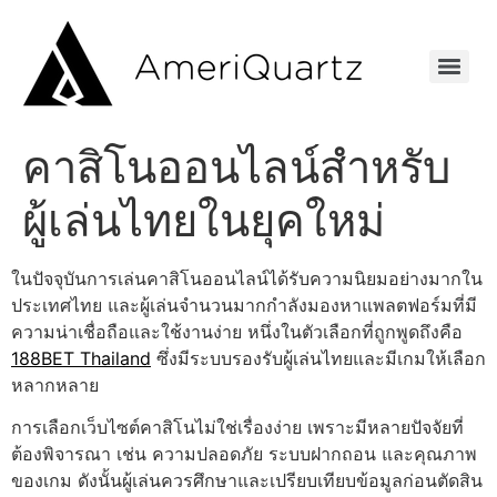
คาสิโนออนไลน์สำหรับ
ผู้เล่นไทยในยุคใหม่
ในปัจจุบันการเล่นคาสิโนออนไลน์ได้รับความนิยมอย่างมากใน
ประเทศไทย และผู้เล่นจำนวนมากกำลังมองหาแพลตฟอร์มที่มี
ความน่าเชื่อถือและใช้งานง่าย หนึ่งในตัวเลือกที่ถูกพูดถึงคือ
188BET Thailand
ซึ่งมีระบบรองรับผู้เล่นไทยและมีเกมให้เลือก
หลากหลาย
การเลือกเว็บไซต์คาสิโนไม่ใช่เรื่องง่าย เพราะมีหลายปัจจัยที่
ต้องพิจารณา เช่น ความปลอดภัย ระบบฝากถอน และคุณภาพ
ของเกม ดังนั้นผู้เล่นควรศึกษาและเปรียบเทียบข้อมูลก่อนตัดสิน