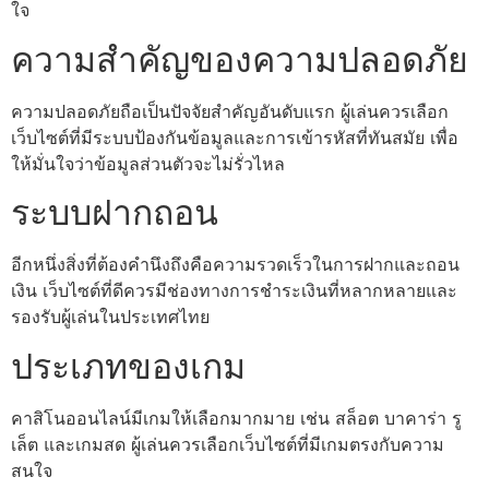
ใจ
ความสำคัญของความปลอดภัย
ความปลอดภัยถือเป็นปัจจัยสำคัญอันดับแรก ผู้เล่นควรเลือก
เว็บไซต์ที่มีระบบป้องกันข้อมูลและการเข้ารหัสที่ทันสมัย เพื่อ
ให้มั่นใจว่าข้อมูลส่วนตัวจะไม่รั่วไหล
ระบบฝากถอน
อีกหนึ่งสิ่งที่ต้องคำนึงถึงคือความรวดเร็วในการฝากและถอน
เงิน เว็บไซต์ที่ดีควรมีช่องทางการชำระเงินที่หลากหลายและ
รองรับผู้เล่นในประเทศไทย
ประเภทของเกม
คาสิโนออนไลน์มีเกมให้เลือกมากมาย เช่น สล็อต บาคาร่า รู
เล็ต และเกมสด ผู้เล่นควรเลือกเว็บไซต์ที่มีเกมตรงกับความ
สนใจ