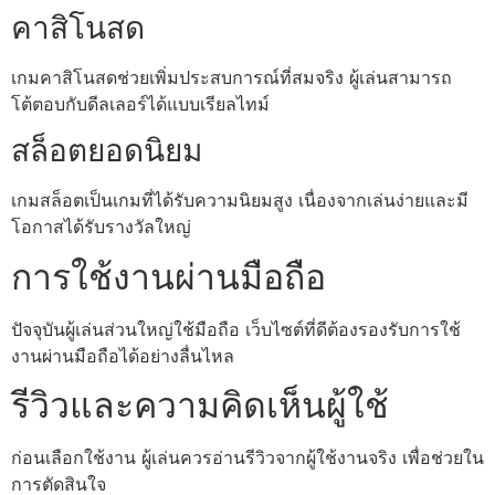
คาสิโนสด
เกมคาสิโนสดช่วยเพิ่มประสบการณ์ที่สมจริง ผู้เล่นสามารถ
โต้ตอบกับดีลเลอร์ได้แบบเรียลไทม์
สล็อตยอดนิยม
เกมสล็อตเป็นเกมที่ได้รับความนิยมสูง เนื่องจากเล่นง่ายและมี
โอกาสได้รับรางวัลใหญ่
การใช้งานผ่านมือถือ
ปัจจุบันผู้เล่นส่วนใหญ่ใช้มือถือ เว็บไซต์ที่ดีต้องรองรับการใช้
งานผ่านมือถือได้อย่างลื่นไหล
รีวิวและความคิดเห็นผู้ใช้
ก่อนเลือกใช้งาน ผู้เล่นควรอ่านรีวิวจากผู้ใช้งานจริง เพื่อช่วยใน
การตัดสินใจ