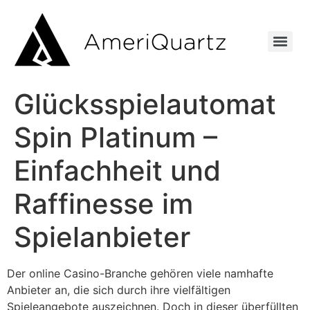
Glücksspielautomat
Spin Platinum –
Einfachheit und
Raffinesse im
Spielanbieter
Der online Casino-Branche gehören viele namhafte
Anbieter an, die sich durch ihre vielfältigen
Spieleangebote auszeichnen. Doch in dieser überfüllten