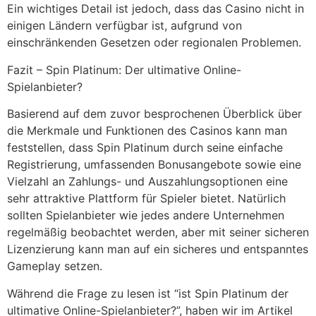
Ein wichtiges Detail ist jedoch, dass das Casino nicht in
einigen Ländern verfügbar ist, aufgrund von
einschränkenden Gesetzen oder regionalen Problemen.
Fazit – Spin Platinum: Der ultimative Online-
Spielanbieter?
Basierend auf dem zuvor besprochenen Überblick über
die Merkmale und Funktionen des Casinos kann man
feststellen, dass Spin Platinum durch seine einfache
Registrierung, umfassenden Bonusangebote sowie eine
Vielzahl an Zahlungs- und Auszahlungsoptionen eine
sehr attraktive Plattform für Spieler bietet. Natürlich
sollten Spielanbieter wie jedes andere Unternehmen
regelmäßig beobachtet werden, aber mit seiner sicheren
Lizenzierung kann man auf ein sicheres und entspanntes
Gameplay setzen.
Während die Frage zu lesen ist “ist Spin Platinum der
ultimative Online-Spielanbieter?”, haben wir im Artikel