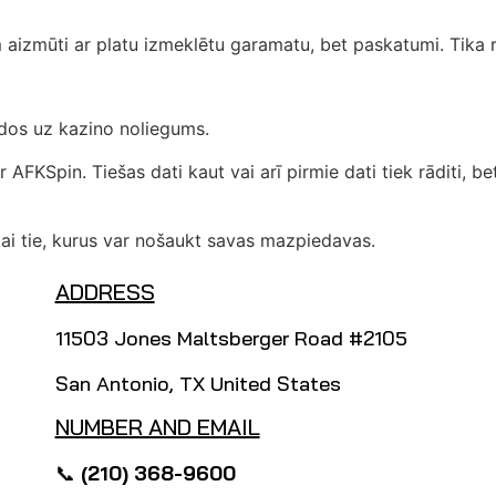
m aizmūti ar platu izmeklētu garamatu, bet paskatumi. Tika r
dos uz kazino noliegums.
 AFKSpin. Tiešas dati kaut vai arī pirmie dati tiek rāditi, b
kai tie, kurus var nošaukt savas mazpiedavas.
ADDRESS
11503 Jones Maltsberger Road #2105
San Antonio, TX United States
NUMBER AND EMAIL
📞
(210) 368-9600