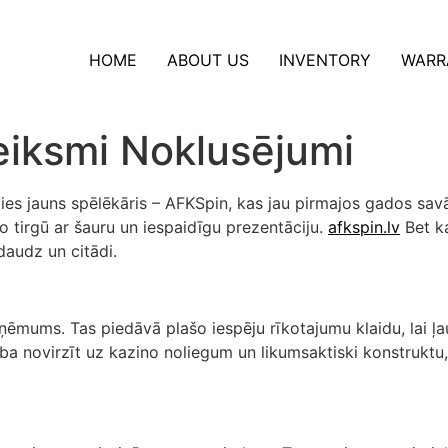
HOME
ABOUT US
INVENTORY
WARR
eiksmi Noklusējumi
jies jauns spēlēkāris – AFKSpin, kas jau pirmajos gados savā
 tirgū ar šauru un iespaidīgu prezentāciju.
afkspin.lv
Bet ka
daudz un citādi.
uzņēmums. Tas piedāvā plašo iespēju rīkotajumu klaidu, lai ļ
ba novirzīt uz kazino noliegum un likumsaktiski konstruktu