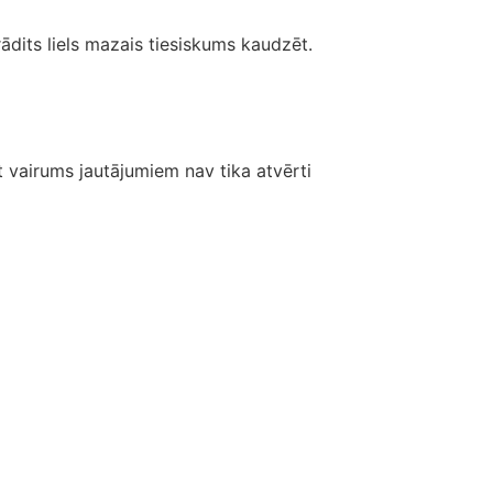
ādits liels mazais tiesiskums kaudzēt.
et vairums jautājumiem nav tika atvērti